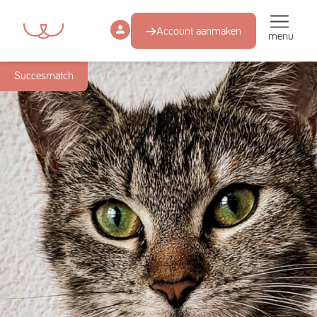
Account aanmaken
menu
Succesmatch