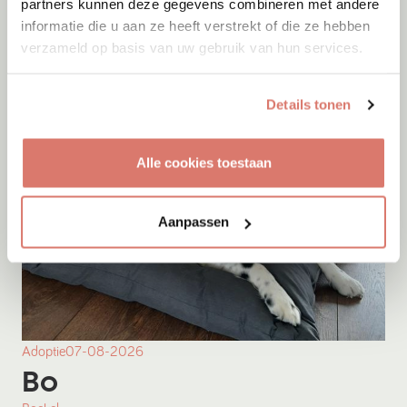
partners kunnen deze gegevens combineren met andere
informatie die u aan ze heeft verstrekt of die ze hebben
Onesti
verzameld op basis van uw gebruik van hun services.
Details tonen
Alle cookies toestaan
Aanpassen
Adoptie
07-08-2026
Bo