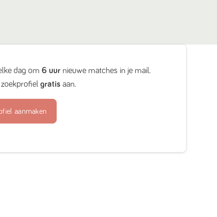
elke dag om
6 uur
nieuwe matches in je mail.
zoekprofiel
gratis
aan.
ofiel aanmaken