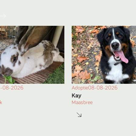
-08-2026
Adoptie
08-08-2026
Kay
k
Maasbree