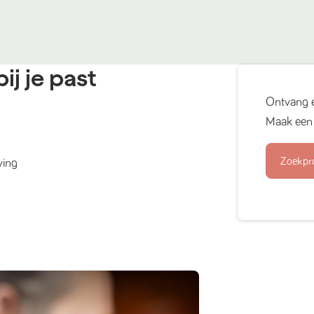
ij je past
Ontvang 
Maak een 
Zoekpr
ving