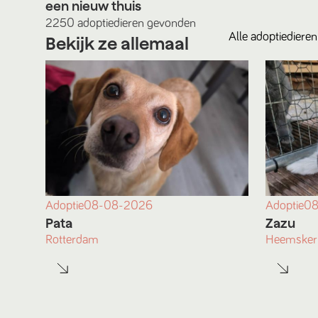
een nieuw thuis
2250
adoptiedieren
gevonden
Alle
adoptiedieren
Bekijk ze allemaal
Adoptie
08-08-2026
Adoptie
08
Pata
Zazu
Rotterdam
Heemsker