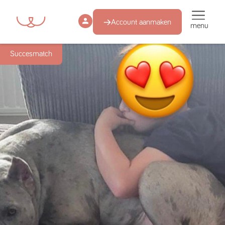
Account aanmaken
menu
Succesmatch