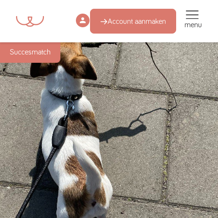
Account aanmaken
menu
Succesmatch