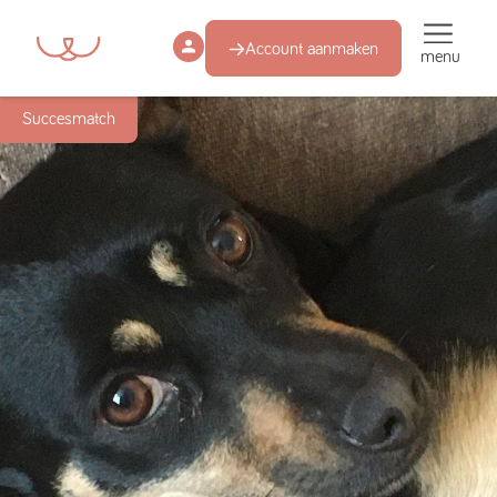
Account aanmaken
menu
Succesmatch