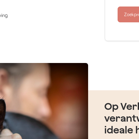
Zoekpr
ving
Op Verh
verant
ideale 