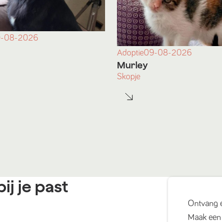
-08-2026
Adoptie
09-08-2026
Murley
Skopje
ij je past
Ontvang 
Maak een 