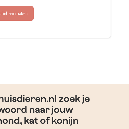
ofiel aanmaken
uisdieren.nl zoek je
woord naar jouw
hond, kat of konijn