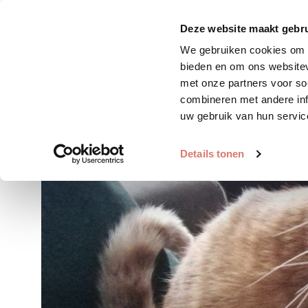
Zoek huisdier
Plaats huis
Deze website maakt gebru
We gebruiken cookies om c
bieden en om ons websitev
met onze partners voor so
combineren met andere inf
uw gebruik van hun servic
Details tonen