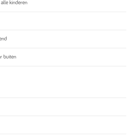
 alle kinderen
end
ar buiten