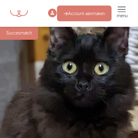
Account aanmaken
menu
Succesmatch