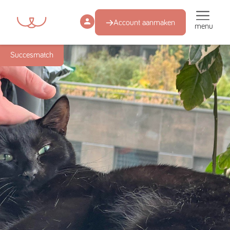
Account aanmaken
menu
Succesmatch