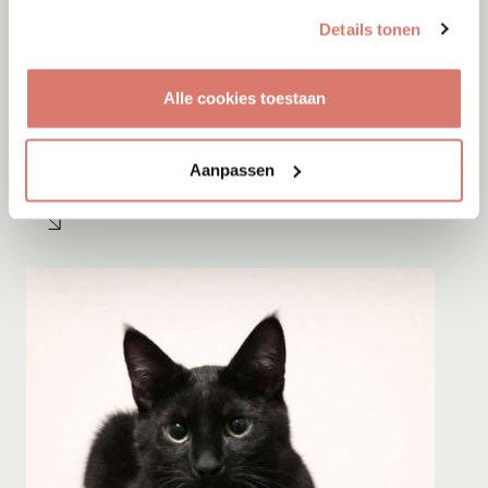
Details tonen
Alle cookies toestaan
Adoptie
08-08-2026
Sam
Aanpassen
Amsterdam