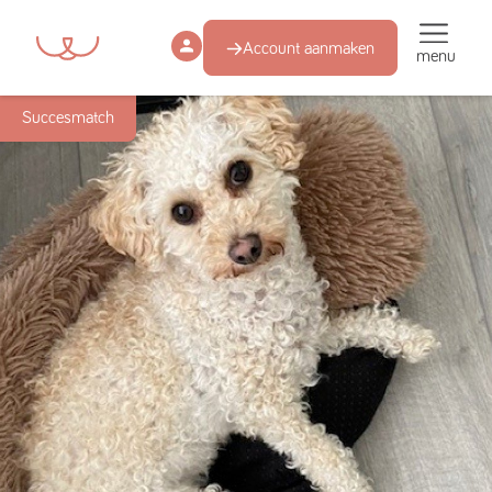
Account aanmaken
menu
Succesmatch