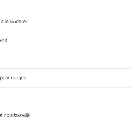
 alle kinderen
end
 paar uurtjes
et noodzakelijk