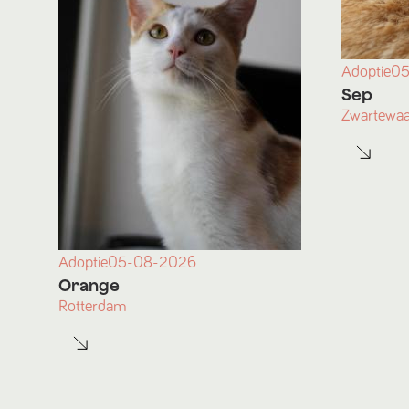
Adoptie
05
Sep
Zwartewaa
Adoptie
05-08-2026
Orange
Rotterdam