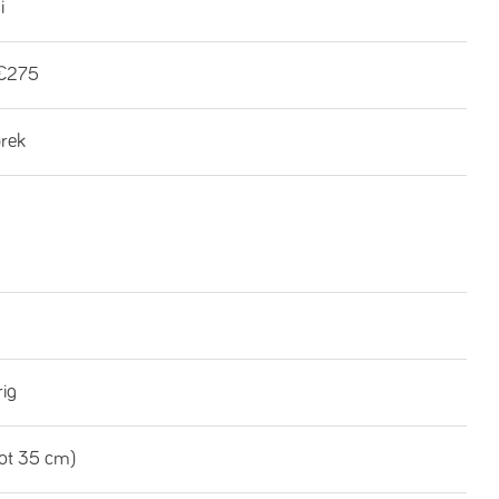
i
€275
brek
rig
tot 35 cm)