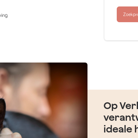
Zoekpr
ving
Op Verh
verant
ideale 