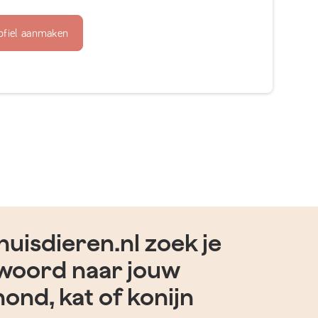
ofiel aanmaken
uisdieren.nl zoek je
woord naar jouw
hond, kat of konijn