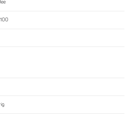
dee
100
rig