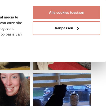
Account aanmaken
Alle cookies toestaan
al media te
van onze site
Aanpassen
 gegevens
 op basis van