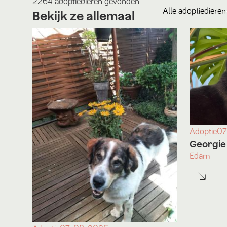
2264
adoptiedieren
gevonden
Alle
adoptiedieren
Bekijk ze allemaal
Adoptie
07
Georgie
Edam