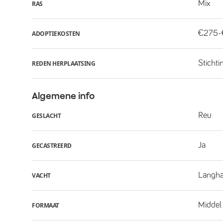
Mix
RAS
€275
ADOPTIEKOSTEN
Stichti
REDEN HERPLAATSING
Algemene info
Reu
GESLACHT
Ja
GECASTREERD
Langha
VACHT
Middel
FORMAAT