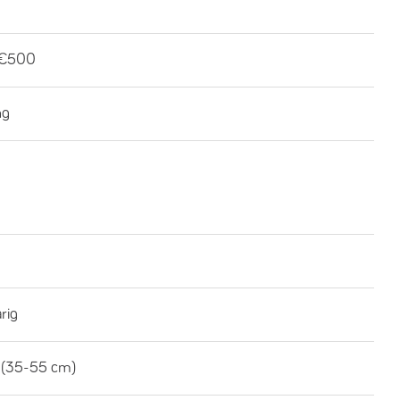
-€500
ng
rig
 (35-55 cm)