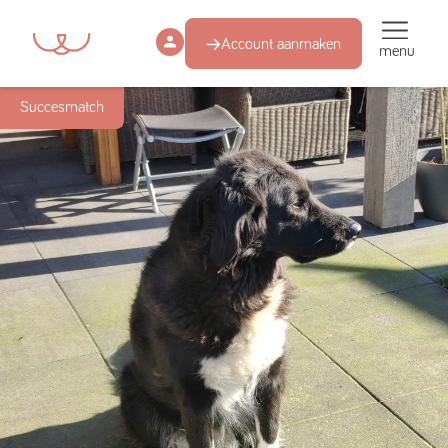
Account aanmaken
menu
Succesmatch