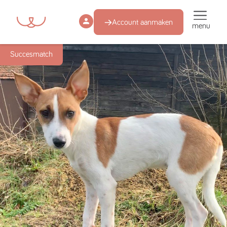
Account aanmaken
menu
Succesmatch