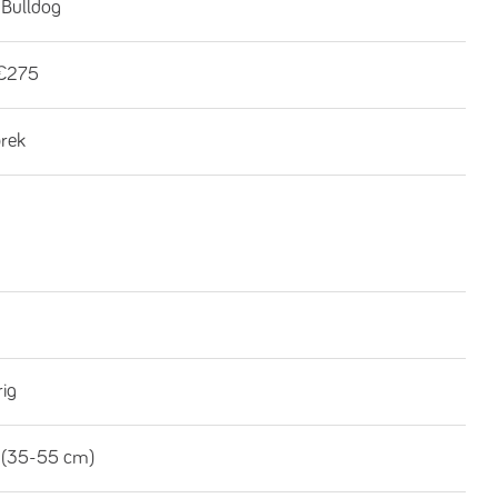
 Bulldog
€275
brek
rig
 (35-55 cm)