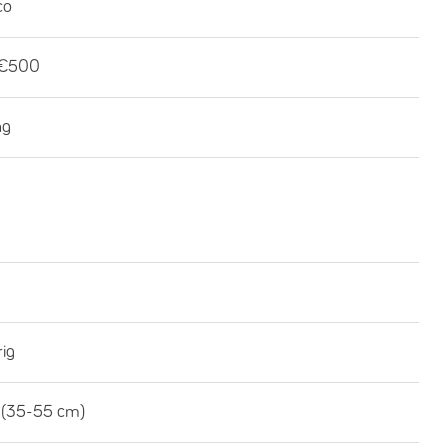
co
-€500
ng
rig
 (35-55 cm)