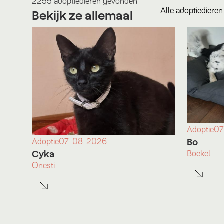
2255
adoptiedieren
gevonden
Alle
adoptiedieren
Bekijk ze allemaal
Adoptie
07
Bo
Adoptie
07-08-2026
Cyka
Boekel
Onesti