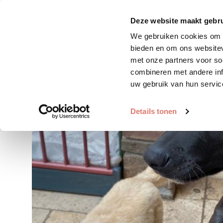
Zoek huisdier
Plaats huis
Deze website maakt gebru
We gebruiken cookies om c
bieden en om ons websitev
met onze partners voor so
combineren met andere inf
uw gebruik van hun servic
Details tonen