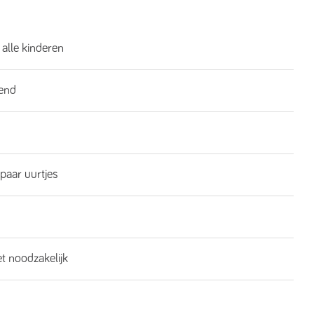
 alle kinderen
end
 paar uurtjes
et noodzakelijk