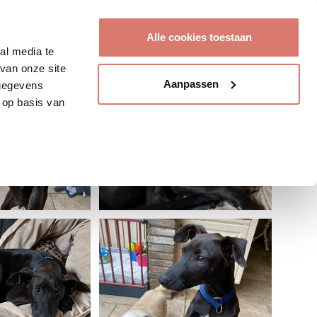
Account aanmaken
Alle cookies toestaan
al media te
van onze site
Aanpassen
 gegevens
 op basis van