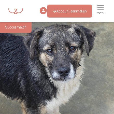
Account aanmaken
menu
Succesmatch