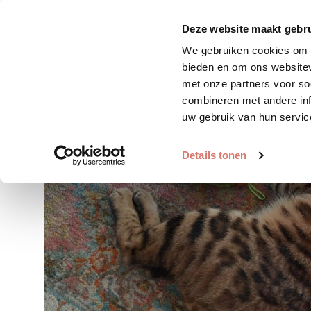
Zoek huisdier
Plaats huis
Deze website maakt gebru
We gebruiken cookies om c
bieden en om ons websitev
met onze partners voor so
combineren met andere inf
uw gebruik van hun servic
Details tonen