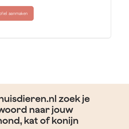
ofiel aanmaken
uisdieren.nl zoek je
woord naar jouw
hond, kat of konijn