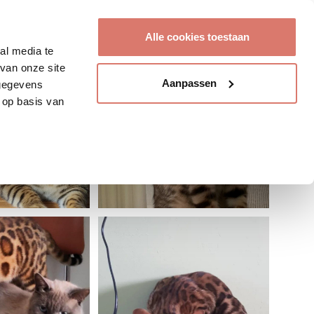
Account aanmaken
Alle cookies toestaan
al media te
van onze site
Aanpassen
 gegevens
 op basis van