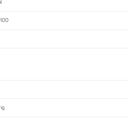
l
100
rig