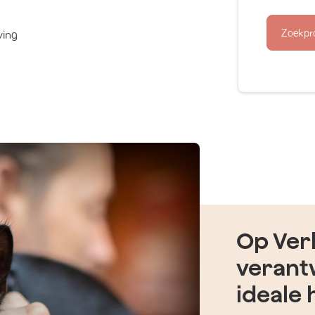
Zoekpr
ving
Op Verh
verant
ideale 