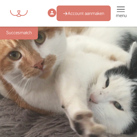
Account aanmaken
menu
Succesmatch