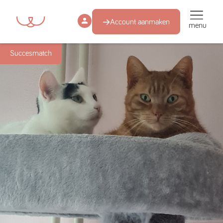
Account aanmaken
menu
Succesmatch