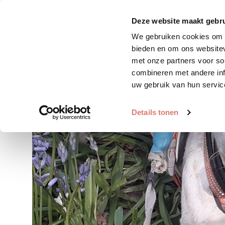
Zoek huisdier
Plaats huis
Deze website maakt gebru
We gebruiken cookies om c
bieden en om ons websitev
met onze partners voor so
combineren met andere inf
uw gebruik van hun servic
Details tonen