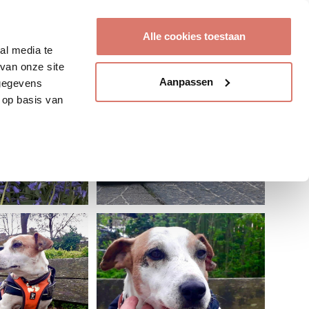
Account aanmaken
Alle cookies toestaan
al media te
van onze site
Aanpassen
 gegevens
 op basis van