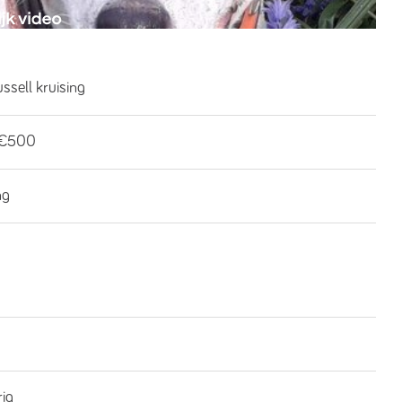
ssell kruising
-€500
ng
rig