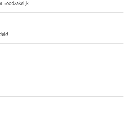
et noodzakelijk
deld