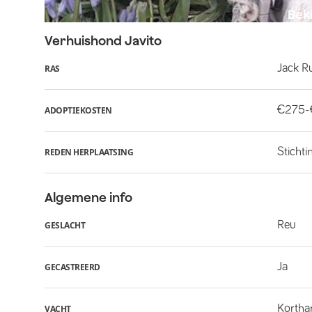
Verhuishond
Javito
Jack Ru
RAS
€275
ADOPTIEKOSTEN
Stichti
REDEN HERPLAATSING
Algemene info
Reu
GESLACHT
Ja
GECASTREERD
Kortha
VACHT