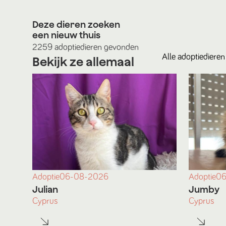
Deze dieren zoeken
een nieuw thuis
2259
adoptiedieren
gevonden
Alle
adoptiedieren
Bekijk ze allemaal
Adoptie
06-08-2026
Adoptie
06
Julian
Jumby
Cyprus
Cyprus