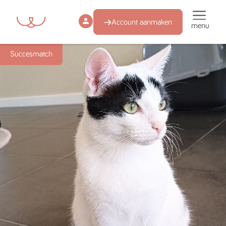
Account aanmaken
menu
Succesmatch