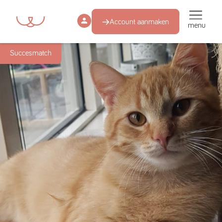
Account aanmaken
menu
Succesmatch