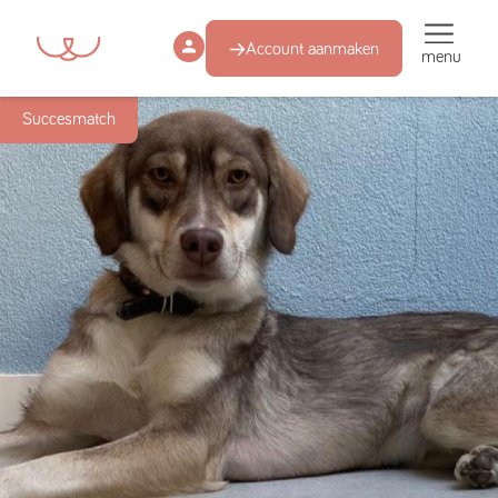
Account aanmaken
menu
Succesmatch