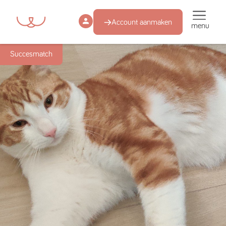
Account aanmaken
menu
Succesmatch