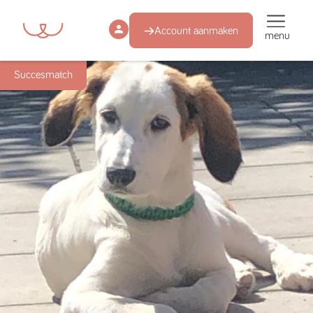
Account aanmaken
menu
Succesmatch