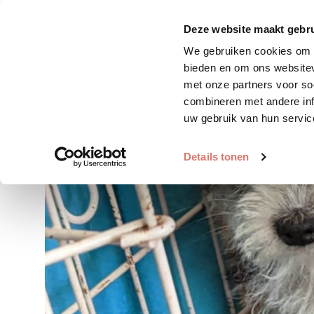
Zoek huisdier
Plaats huis
Deze website maakt gebru
We gebruiken cookies om c
bieden en om ons websitev
met onze partners voor so
combineren met andere inf
uw gebruik van hun servic
Details tonen