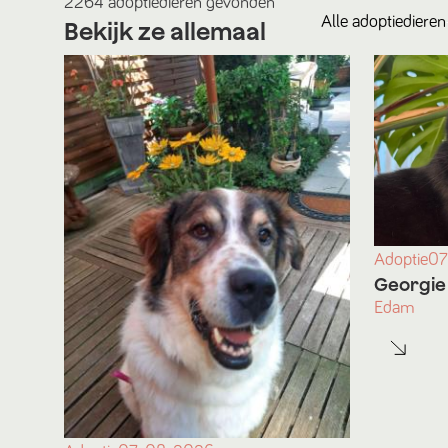
2264
adoptiedieren
gevonden
Alle
adoptiedieren
Bekijk ze allemaal
Adoptie
07
Georgie
Edam