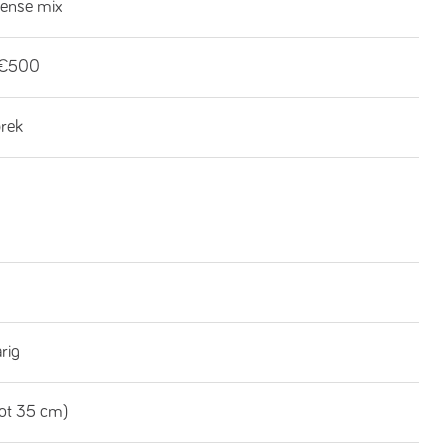
ense mix
-€500
brek
rig
tot 35 cm)