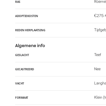
Roeme
RAS
€275
ADOPTIEKOSTEN
Tijdge
REDEN HERPLAATSING
Algemene info
Teef
GESLACHT
Nee
GECASTREERD
Langha
VACHT
Klein (
FORMAAT