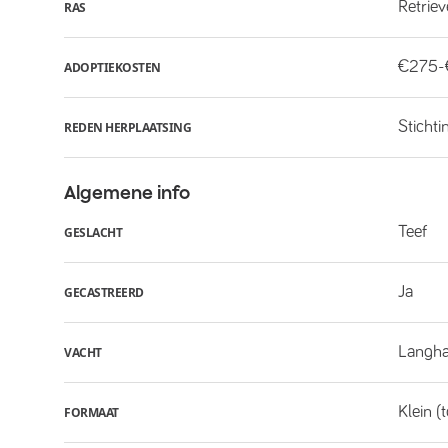
Retrie
RAS
€275
ADOPTIEKOSTEN
Stichti
REDEN HERPLAATSING
Algemene info
Teef
GESLACHT
Ja
GECASTREERD
Langha
VACHT
Klein (
FORMAAT