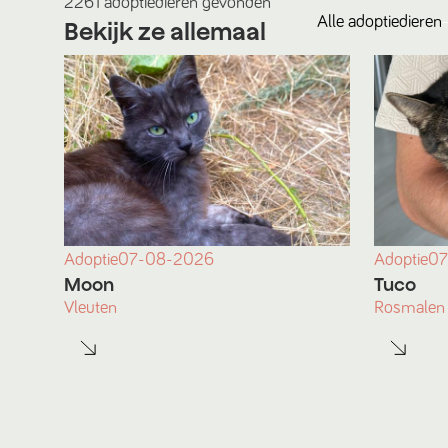
2261
adoptiedieren
gevonden
Alle
adoptiedieren
Bekijk ze allemaal
Adoptie
07-08-2026
Adoptie
07
Moon
Tuco
Vleuten
Rosmalen