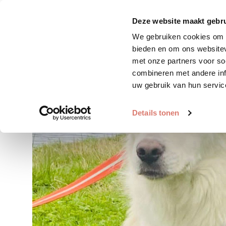
Zoek huisdier
Plaats huis
Deze website maakt gebru
We gebruiken cookies om c
bieden en om ons websitev
met onze partners voor so
combineren met andere inf
uw gebruik van hun servic
Details tonen