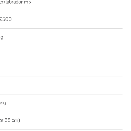
ver/labrador mix
-€500
ng
rig
tot 35 cm)