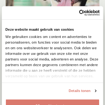
Adoptie
08-08-2026
Paco
Deze website maakt gebruik van cookies
Apeldoorn
We gebruiken cookies om content en advertenties te
personaliseren, om functies voor social media te bieden
en om ons websiteverkeer te analyseren. Ook delen we
informatie over uw gebruik van onze site met onze
partners voor social media, adverteren en analyse. Deze
partners kunnen deze gegevens combineren met andere
informatie die u aan ze heeft verstrekt of die ze hebben
verzameld op basis van uw gebruik van hun services.
Details tonen