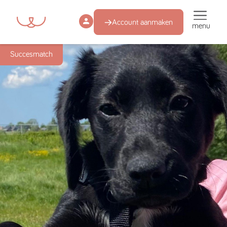
Account aanmaken
menu
Succesmatch