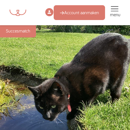
Account aanmaken
menu
Succesmatch