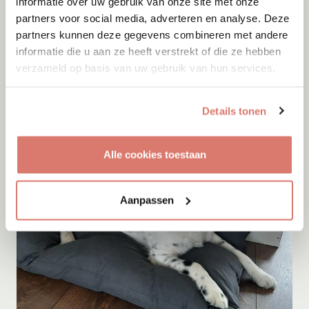
informatie over uw gebruik van onze site met onze
partners voor social media, adverteren en analyse. Deze
partners kunnen deze gegevens combineren met andere
Adoptie
07-08-2026
informatie die u aan ze heeft verstrekt of die ze hebben
Cyka
verzameld op basis van uw gebruik van hun services.
Onesti
Details tonen
Alle cookies toestaan
Aanpassen