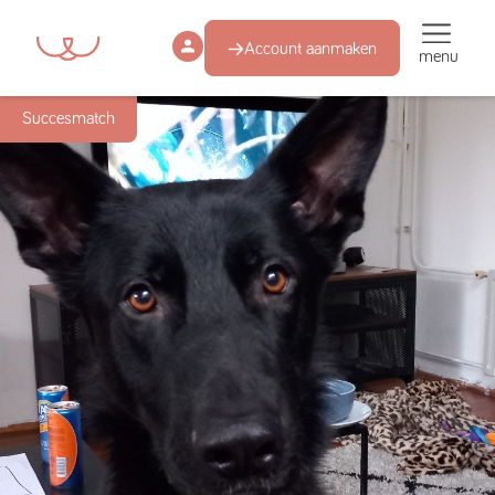
Account aanmaken
menu
Succesmatch