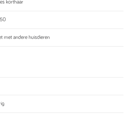
es korthaar
€50
iet met andere huisdieren
rig