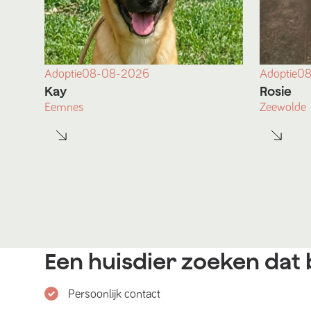
Adoptie
08-08-2026
Adoptie
08
Kay
Rosie
Eemnes
Zeewolde
Een huisdier zoeken dat b
Persoonlijk contact