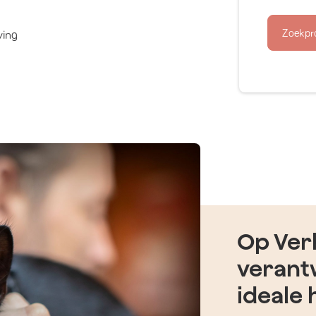
Zoekpr
ving
Op Verh
verant
ideale 