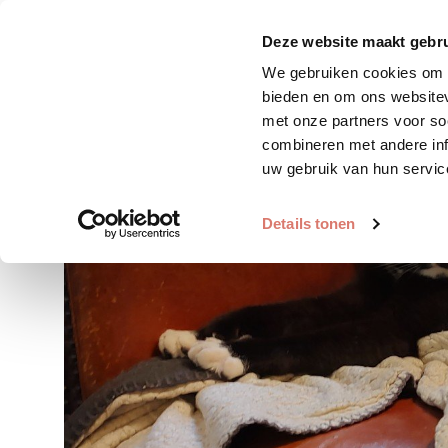
Zoek huisdier
Plaats huis
Deze website maakt gebru
We gebruiken cookies om c
bieden en om ons websitev
met onze partners voor so
combineren met andere inf
uw gebruik van hun servic
Details tonen