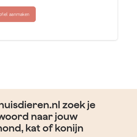
ofiel aanmaken
uisdieren.nl zoek je
woord naar jouw
hond, kat of konijn