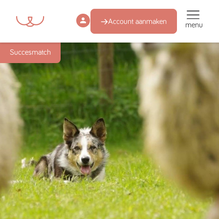
Account aanmaken
menu
Succesmatch