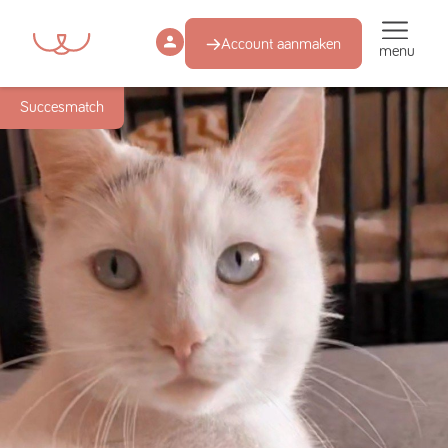
Account aanmaken
menu
Succesmatch