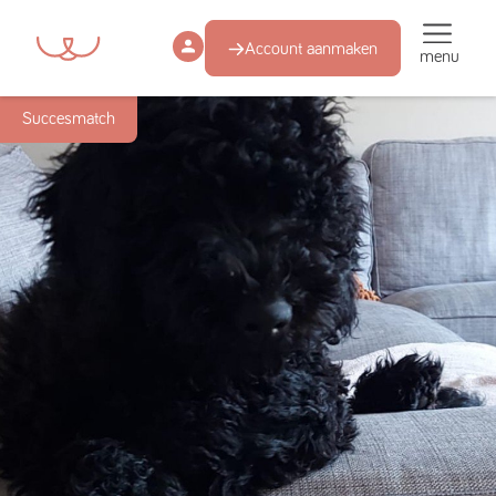
Account aanmaken
menu
Succesmatch