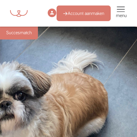
Account aanmaken
menu
Succesmatch