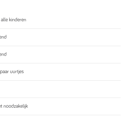
 alle kinderen
end
end
 paar uurtjes
et noodzakelijk