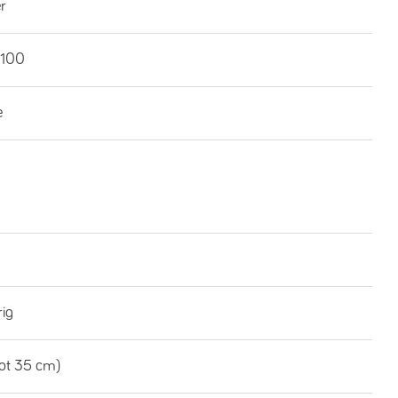
r
100
e
rig
tot 35 cm)