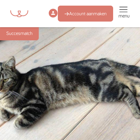
Account aanmaken
menu
Succesmatch