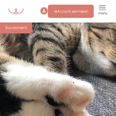
Account aanmaken
menu
Succesmatch