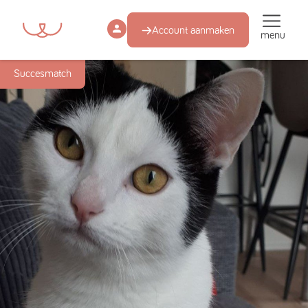
Account aanmaken
menu
Succesmatch