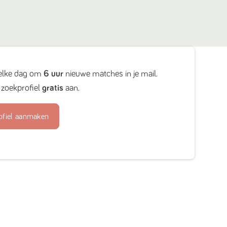
elke dag om
6 uur
nieuwe matches in je mail.
zoekprofiel
gratis
aan.
ofiel aanmaken