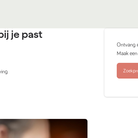
ij je past
Ontvang 
Maak een 
Zoekpr
ving