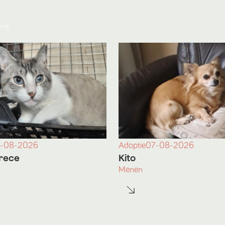
-08-2026
Adoptie
07-08-2026
rece
Kito
Menen