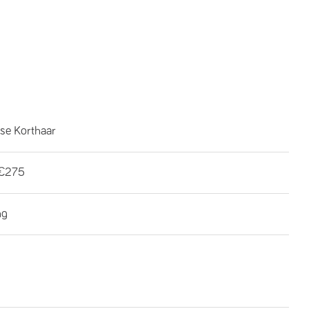
se Korthaar
€275
ng