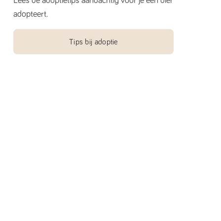
Lees de adoptietips aandachtig voor je een dier
adopteert.
Tips bij adoptie