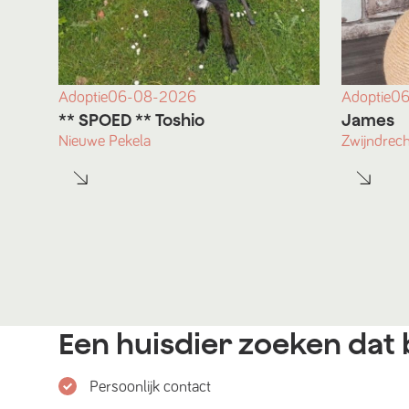
Adoptie
06-08-2026
Adoptie
06
** SPOED ** Toshio
James
Nieuwe Pekela
Zwijndrech
Een huisdier zoeken dat b
Persoonlijk contact