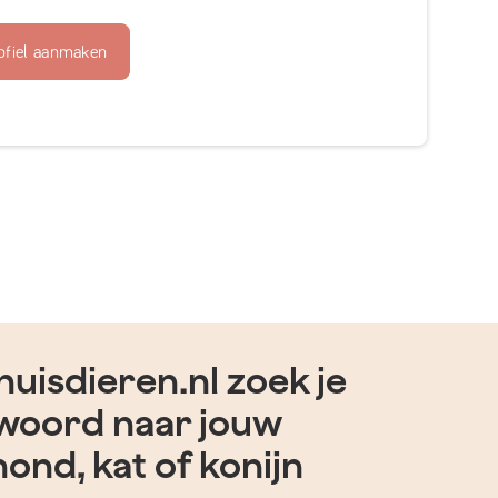
ofiel aanmaken
uisdieren.nl zoek je
woord naar jouw
hond, kat of konijn