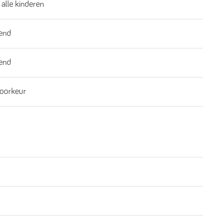
 alle kinderen
end
end
oorkeur