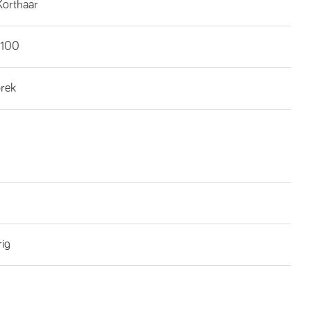
Korthaar
100
brek
rig