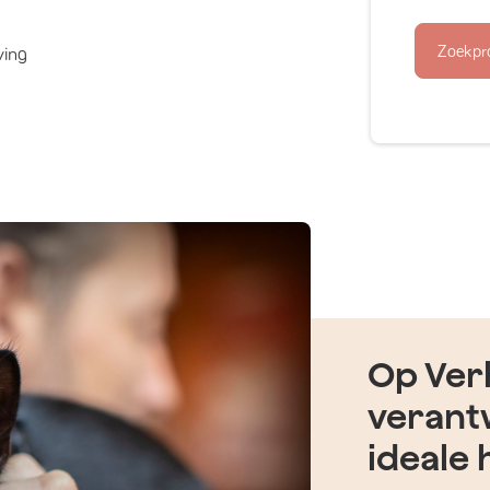
Zoekpr
ving
Op Verh
verant
ideale 