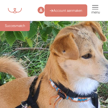
Account aanmaken
menu
Succesmatch