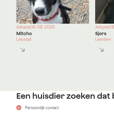
Adoptie
08-08-2026
Adoptie
08
Mitcho
Sjors
Lelystad
Leerdam
Een huisdier zoeken dat b
Persoonlijk contact