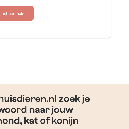
ofiel aanmaken
uisdieren.nl zoek je
woord naar jouw
hond, kat of konijn