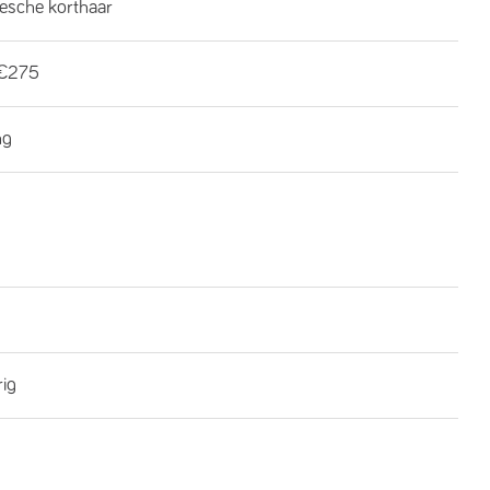
esche korthaar
€275
ng
rig