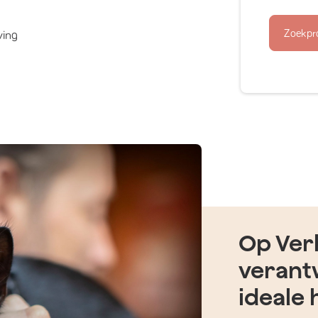
Zoekpr
ving
Op Verh
verant
ideale 