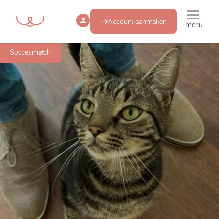
Account aanmaken
menu
Succesmatch