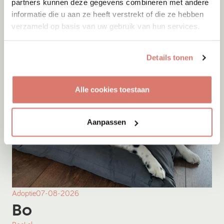
partners kunnen deze gegevens combineren met andere
informatie die u aan ze heeft verstrekt of die ze hebben
Onesti
verzameld op basis van uw gebruik van hun services.
Details tonen
Alle cookies toestaan
Aanpassen
Adoptie
07-08-2026
Bo