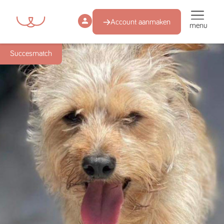
Account aanmaken
menu
Succesmatch