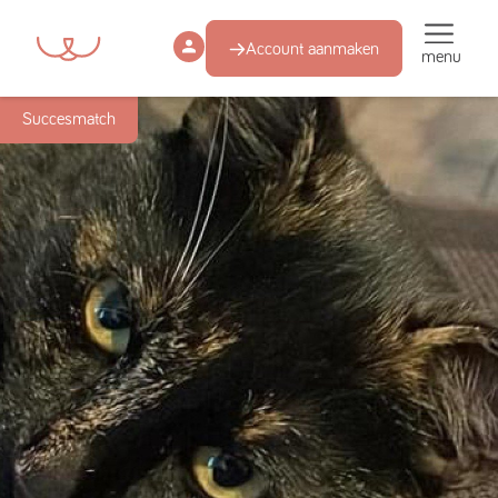
Account aanmaken
menu
Succesmatch