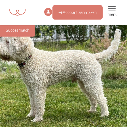
Account aanmaken
menu
Succesmatch