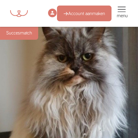
Account aanmaken
menu
Succesmatch